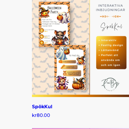
SpökKul
kr80.00