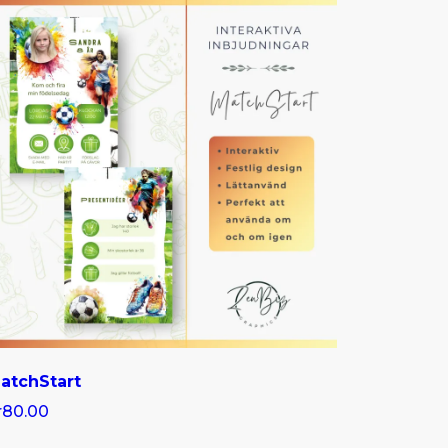
atchStart
r80.00