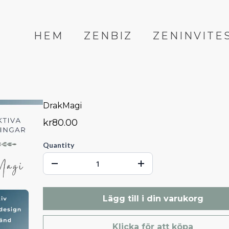
HEM
ZENBIZ
ZENINVITE
DrakMagi
kr80.00
Quantity
Lägg till i din varukorg
Klicka för att köpa