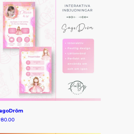
agoDröm
r80.00