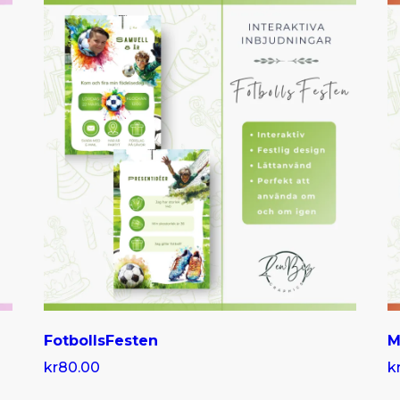
FotbollsFesten
M
kr80.00
k