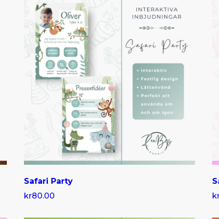
Safari Party
S
kr80.00
k