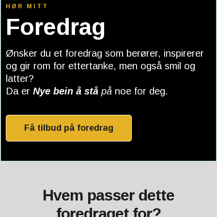
HØR MITT
Foredrag
Ønsker du et foredrag som berører, inspirerer
og gir rom for ettertanke, men også smil og
latter?
Da er
Nye bein å stå
på
noe for deg.
Jeg tilpasser gjerne foredraget til deres behov
Få tilbud på foredrag
Hvem passer dette
foredraget for?