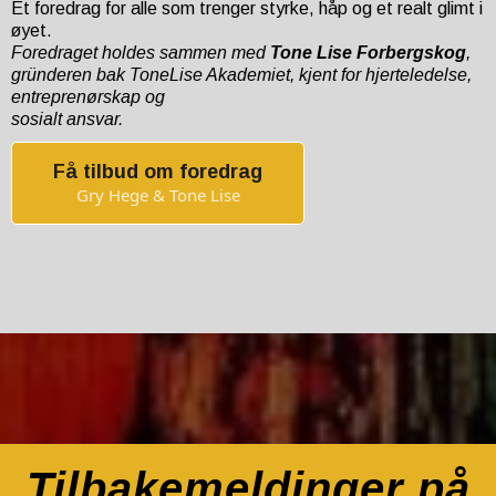
Et foredrag for alle som trenger styrke, håp og et realt glimt i
øyet.
Foredraget holdes sammen med
Tone Lise Forbergskog
,
gründeren bak ToneLise Akademiet, kjent for hjerteledelse,
entreprenørskap og
sosialt ansvar.
Få tilbud om foredrag
Gry Hege & Tone Lise
Tilbakemeldinger på