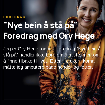
FOREDRAG
"Nye bein å stå på"
Foredrag med Gry Hege
Jeg er Gry Hege, og mitt foredrag "Nye bein å
stå på" handler ikke bare om å miste, men om
å finne tilbake til livet. Etter fire uker i koma
måtte jeg amputere både hender og føtter.